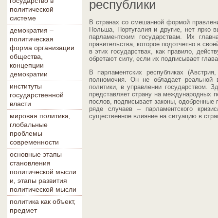
государство в
республики
политической
системе
В странах со смешанной формой правлени
Польша, Португалия и другие, нет ярко 
демократия –
парламентским государствам. Их главн
политическая
правительства, которое подотчетно в свое
форма организации
в этих государствах, как правило, действ
общества,
обретают силу, если их подписывает глава
концепции
В парламентских республиках (Австрия,
демократии
полномочия. Он не обладает реальной 
институты
политики, в управлении государством. З
представляет страну на международных п
государственной
послов, подписывает законы, одобренные 
власти
ряде случаев – парламентского кризис
мировая политика,
существенное влияние на ситуацию в стра
глобальные
проблемы
современности
основные этапы
становления
политической мысли
и, этапы развития
политической мысли
политика как объект,
предмет