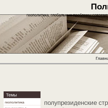
Пол
геополитика, глобальные проблемы современ
Главн
Темы
полупрезиденские ст
геополитика