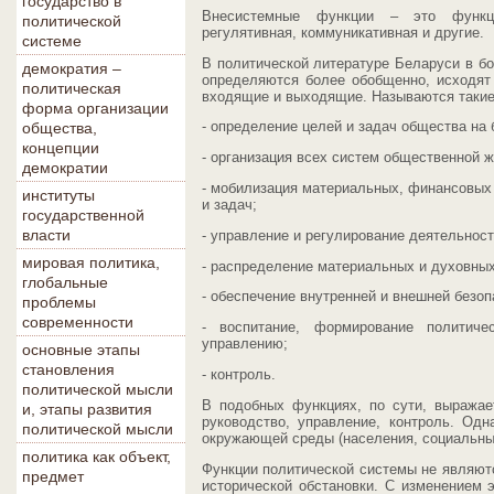
государство в
Внесистемные функции – это функция
политической
регулятивная, коммуникативная и другие.
системе
В политической литературе Беларуси в б
демократия –
определяются более обобщенно, исходят 
политическая
входящие и выходящие. Называются такие 
форма организации
- определение целей и задач общества на
общества,
концепции
- организация всех систем общественной ж
демократии
- мобилизация материальных, финансовых
институты
и задач;
государственной
власти
- управление и регулирование деятельнос
мировая политика,
- распределение материальных и духовных
глобальные
- обеспечение внутренней и внешней безоп
проблемы
современности
- воспитание, формирование политиче
управлению;
основные этапы
становления
- контроль.
политической мысли
В подобных функциях, по сути, выражае
и, этапы развития
руководство, управление, контроль. Од
политической мысли
окружающей среды (населения, социальных
политика как объект,
Функции политической системы не являют
предмет
исторической обстановки. С изменением 