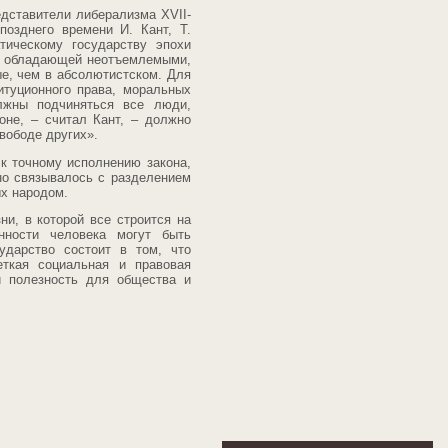
едставители либерализма XVII-
позднего времени И. Кант, Т.
тическому государству эпохи
и, обладающей неотъемлемыми,
е, чем в абсолютистском. Для
итуционного права, моральных
олжны подчиняться все люди,
оне, – считал Кант, – должно
вободе других».
к точному исполнению закона,
но связывалось с разделением
х народом.
и, в которой все строится на
нности человека могут быть
ударство состоит в том, что
еткая социальная и правовая
 и полезность для общества и