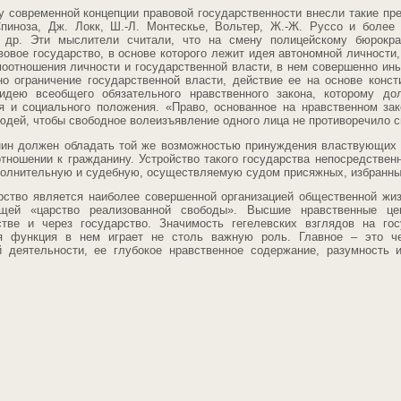
у современной концепции правовой государственности внесли такие пр
 Спиноза, Дж. Локк, Ш.-Л. Монтескье, Вольтер, Ж.-Ж. Руссо и более 
и др. Эти мыслители считали, что на смену полицейскому бюрокра
овое государство, в основе которого лежит идея автономной личност
отношения личности и государственной власти, в нем совершенно ины
но ограничение государственной власти, действие ее на основе конст
идею всеобщего обязательного нравственного закона, которому д
я и социального положения. «Право, основанное на нравственном зак
юдей, чтобы свободное волеизъявление одного лица не противоречило с
нин должен обладать той же возможностью принуждения властвующих 
тношении к гражданину. Устройство такого государства непосредствен
полнительную и судебную, осуществляемую судом присяжных, избранны
рство является наиболее совершенной организацией общественной жизн
ющей «царство реализованной свободы». Высшие нравственные це
тве и через государство. Значимость гегелевских взглядов на гос
ая функция в нем играет не столь важную роль. Главное – это ч
й деятельности, ее глубокое нравственное содержание, разумность