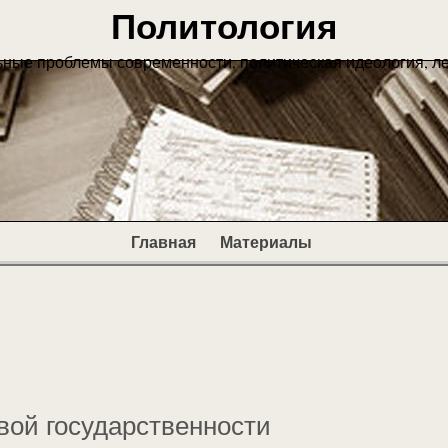
Политология
ьные проблемы современности, политическая идеология, л
Главная
Материалы
вой государственности