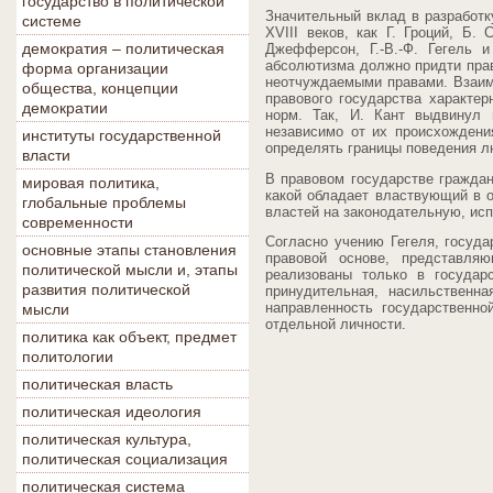
государство в политической
Значительный вклад в разработк
системе
XVIII веков, как Г. Гроций, Б.
демократия – политическая
Джефферсон, Г.-В.-Ф. Гегель 
абсолютизма должно придти прав
форма организации
неотчуждаемыми правами. Взаимо
общества, концепции
правового государства характер
демократии
норм. Так, И. Кант выдвинул 
независимо от их происхождени
институты государственной
определять границы поведения л
власти
В правовом государстве гражда
мировая политика,
какой обладает властвующий в о
глобальные проблемы
властей на законодательную, ис
современности
Согласно учению Гегеля, госуда
основные этапы становления
правовой основе, представля
политической мысли и, этапы
реализованы только в государс
развития политической
принудительная, насильственн
направленность государственно
мысли
отдельной личности.
политика как объект, предмет
политологии
политическая власть
политическая идеология
политическая культура,
политическая социализация
политическая система