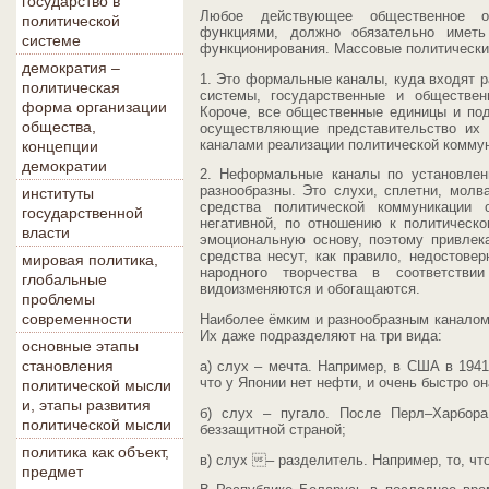
государство в
Любое действующее общественное об
политической
функциями, должно обязательно иметь
системе
функционирования. Массовые политически
демократия –
1. Это формальные каналы, куда входят р
политическая
системы, государственные и обществен
форма организации
Короче, все общественные единицы и по
общества,
осуществляющие представительство их 
каналами реализации политической комму
концепции
демократии
2. Неформальные каналы по установлен
разнообразны. Это слухи, сплетни, молв
институты
средства политической коммуникации 
государственной
негативной, по отношению к политическ
власти
эмоциональную основу, поэтому привлек
средства несут, как правило, недостов
мировая политика,
народного творчества в соответстви
глобальные
видоизменяются и обогащаются.
проблемы
современности
Наиболее ёмким и разнообразным каналом
Их даже подразделяют на три вида:
основные этапы
становления
а) слух – мечта. Например, в США в 194
что у Японии нет нефти, и очень быстро о
политической мысли
и, этапы развития
б) слух – пугало. После Перл–Харбор
политической мысли
беззащитной страной;
политика как объект,
в) слух – разделитель. Например, то, чт
предмет