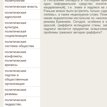
В Республике Беларусь в последнее вре
политологии
одно неформальное средство полити
политическая власть
нацарапанный), т.е. знаки и надписи на
Раньше можно было встретить только «зд
политическая
любовь», а также нецензурное слово. Поз
идеология
неким выразителем ностальгии по «железн
режима Брежнева. Сегодня, особенно в 
политическая
краской, граффити испещрили стены, заб
культура,
надписи является предметом осмысления
политическая
проблемы тревожат авторов граффити?
социализация
политическая
система общества
политические
конфликты,
политические
кризисы
политические
партии и
общественные
организации
политические
режимы
политическое
лидерство,