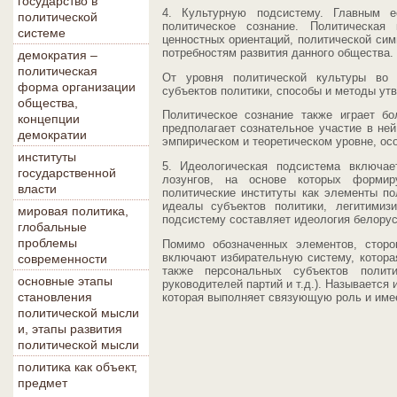
государство в
4. Культурную подсистему. Главным е
политической
политическое сознание. Политическая
системе
ценностных ориентаций, политической сим
потребностям развития данного общества.
демократия –
политическая
От уровня политической культуры во 
форма организации
субъектов политики, способы и методы ут
общества,
Политическое сознание также играет б
концепции
предполагает сознательное участие в ней
демократии
эмпирическом и теоретическом уровне, осо
институты
5. Идеологическая подсистема включае
государственной
лозунгов, на основе которых формир
власти
политические институты как элементы п
идеалы субъектов политики, легитими
мировая политика,
подсистему составляет идеология белорусс
глобальные
проблемы
Помимо обозначенных элементов, сторо
включают избирательную систему, котора
современности
также персональных субъектов полити
основные этапы
руководителей партий и т.д.). Называется 
становления
которая выполняет связующую роль и име
политической мысли
и, этапы развития
политической мысли
политика как объект,
предмет