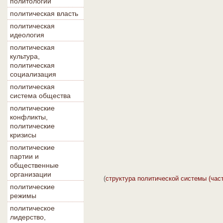
политологии
политическая власть
политическая
идеология
политическая
культура,
политическая
социализация
политическая
система общества
политические
конфликты,
политические
кризисы
политические
партии и
общественные
организации
(
структура политической системы (част
политические
режимы
политическое
лидерство,